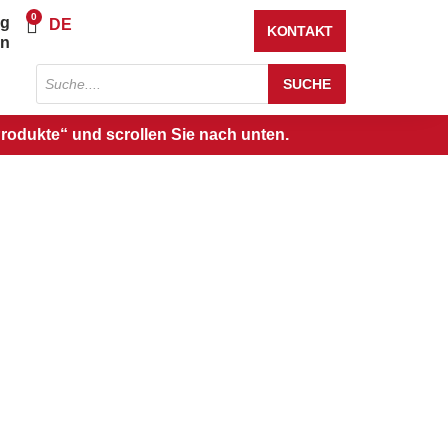
0
ng
Warenkorb
DE
KONTAKT
en
Produktsuche
SUCHE
Produkte“ und scrollen Sie nach unten.