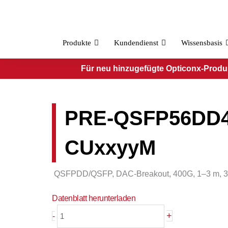
Zum
Inhalt
springen
Produkte
Kundendienst
Wissensbasis
Für neu hinzugefügte Opticonx-Produkt
PRE-QSFP56DD
CUxxyyM
QSFPDD/QSFP, DAC-Breakout, 400G, 1–3 m, 
Datenblatt herunterladen
PRE-
+
-
QSFP56DD4QSFP56-