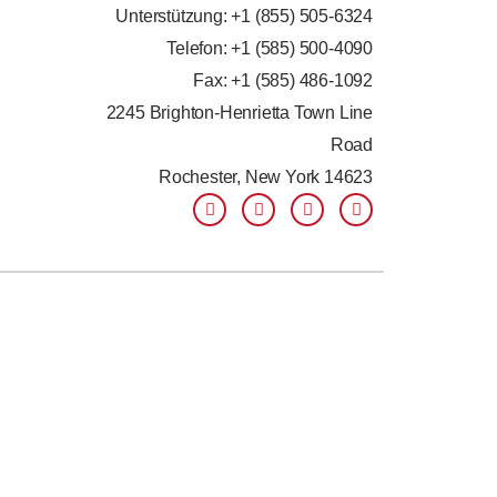
Unterstützung: +
1 (855) 505-6324
Telefon: +1 (585) 500-4090
Fax: +1 (585) 486-1092
2245 Brighton-Henrietta Town Line
Road
Rochester, New York 14623
F
L
T
Y
a
i
w
o
c
n
i
u
e
k
t
t
b
e
t
u
o
d
e
b
o
i
r
e
k
n
-
-
f
i
n