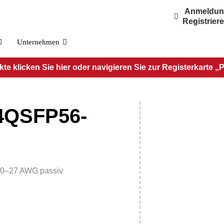
Anmeldu
Registrier
Unternehmen
e klicken Sie hier oder navigieren Sie zur Registerkarte „
4QSFP56-
30–27 AWG passiv