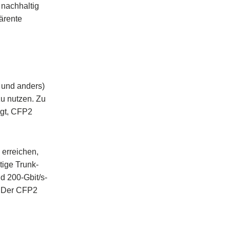
 nachhaltig
härente
 und anders)
u nutzen. Zu
rgt, CFP2
erreichen,
tige Trunk-
d 200-Gbit/s-
. Der CFP2