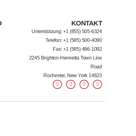
D
KONTAKT
Unterstützung: +
1 (855) 505-6324
Telefon: +1 (585) 500-4090
Fax: +1 (585) 486-1092
2245 Brighton-Henrietta Town Line
Road
Rochester, New York 14623
F
L
T
Y
a
i
w
o
c
n
i
u
e
k
t
t
b
e
t
u
o
d
e
b
o
i
r
e
k
n
-
-
f
i
n