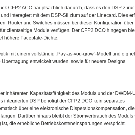
ück CFP2 ACO hauptsächlich dadurch, dass es den DSP zurück
und interagiert mit dem DSP-Silizium auf der Linecard. Dies erf
en. Router und Switches müssen bei dieser Konfiguration über
e für clientseitige Module verfügen. Der CFP2 DCO hingegen bie
iel höhere Faceplate-Dichte.
tik mit einem vollständig „Pay-as-you-grow“-Modell und eignet
te Übertragung entwickelt wurden, sowie für neuere Designs.
t der inhärenten Kapazitätsfähigkeit des Moduls und der DWDM-U
 integrierten DSP benötigt der CFP2 DCO kein separates
atisch über eine elektronische Dispersionskompensation, die
elangen. Darüber hinaus bleibt der Stromverbrauch des Moduls 
st, die erhebliche Betriebskosteneinsparungen verspricht.