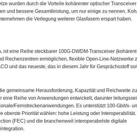
etze wurden durch die Vorteile kohärenter optischer Transceiver
traten und bessere Gesamtleistung, um nur einige zu nennen. Ko
nternehmen die Verlegung weiterer Glasfasern erspart haben.
 ist eine Reihe steckbarer 100G-DWDM-Transceiver (kohärent
nd Rechenzentren ermöglichen, flexible Open-Line-Netzwerke z
und das neueste, das in diesem Jahr für Gesprächsstoff so
die gemeinsame Herausforderung, Kapazität und Reichweite zu 
 eine Reihe von Anwendungen entwickelt, darunter leitungssei
ale/Fernstreckenanwendungen. Es unterstützt 100-Gbit/s- un
oberste Priorität wählen: hohe Leistung oder Interoperabilität
ction (FEC) und die branchenweit interoperabelste digitale
integration.