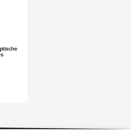
ptische
es