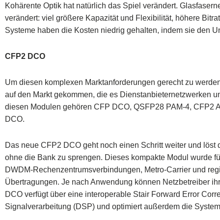
Kohärente Optik hat natürlich das Spiel verändert. Glasfasern
verändert: viel größere Kapazität und Flexibilität, höhere Bi
Systeme haben die Kosten niedrig gehalten, indem sie den U
CFP2 DCO
Um diesen komplexen Marktanforderungen gerecht zu werden,
auf den Markt gekommen, die es Dienstanbieternetzwerken u
diesen Modulen gehören CFP DCO, QSFP28 PAM-4, CFP2 ACO 
DCO.
Das neue CFP2 DCO geht noch einen Schritt weiter und löst 
ohne die Bank zu sprengen. Dieses kompakte Modul wurde für
DWDM-Rechenzentrumsverbindungen, Metro-Carrier und region
Übertragungen. Je nach Anwendung können Netzbetreiber ihre 
DCO verfügt über eine interoperable Stair Forward Error Corre
Signalverarbeitung (DSP) und optimiert außerdem die System