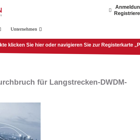
Anmeldu
Registrier
Unternehmen
e klicken Sie hier oder navigieren Sie zur Registerkarte „
urchbruch für Langstrecken-DWDM-
OSFP800-Standard
PRE-O800-IB-2DR4
PRE-O800-IB-2VR4
PRE-O800-IB-VR8