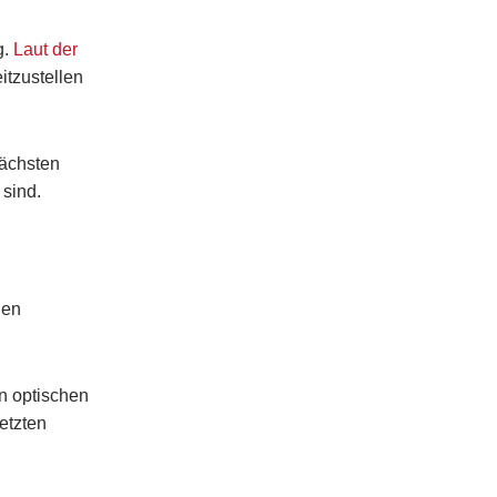
g.
Laut der
itzustellen
nächsten
 sind.
den
en optischen
etzten