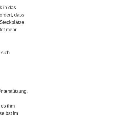
 in das
ordert, dass
 Steckplätze
tet mehr
 sich
nterstützung,
 es ihm
selbst im