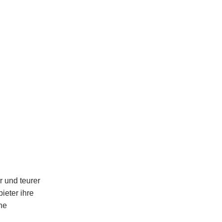
 und teurer
ieter ihre
he