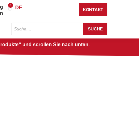
0
ng
Warenkorb
DE
KONTAKT
en
Produktsuche
SUCHE
Produkte“ und scrollen Sie nach unten.