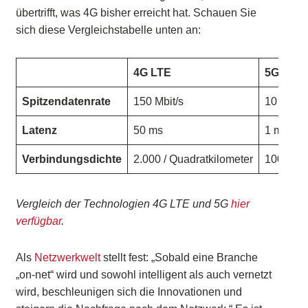
übertrifft, was 4G bisher erreicht hat. Schauen Sie
sich diese Vergleichstabelle unten an:
4G LTE
5G
Spitzendatenrate
150 Mbit/s
10 Gbit/
Latenz
50 ms
1 ms
Verbindungsdichte
2.000 / Quadratkilometer
100.000 
Vergleich der Technologien 4G LTE und 5G
hier
verfügbar
.
Als
Netzwerkwelt
stellt fest: „Sobald eine Branche
„on-net“ wird und sowohl intelligent als auch vernetzt
wird, beschleunigen sich die Innovationen und