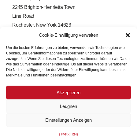
2245 Brighton-Henrietta Town
Line Road
Rochester, New York 14623
F
L
T
Y
Cookie-Einwilligung verwalten
a
i
w
o
c
n
i
u
e
k
t
t
Um die besten Erfahrungen zu bieten, verwenden wir Technologien wie
b
e
t
u
Cookies, um Geräteinformationen zu speichern und/oder darauf
o
d
e
b
o
i
r
e
zuzugreifen. Wenn Sie diesen Technologien zustimmen, können wir Daten
k
n
wie das Surfverhalten oder eindeutige IDs auf dieser Website verarbeiten.
-
-
Die Nichteinwilligung oder der Widerruf der Einwilligung kann bestimmte
f
i
Merkmale und Funktionen beeinträchtigen.
n
Akzeptieren
Leugnen
Copyright © 2026 PRECISION OPTICAL Technologies. Alle
Einstellungen Anzeigen
Rechte vorbehalten.
{Titel}
{Titel}