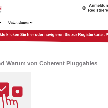
Anmeldu
Registrier
Unternehmen
e klicken Sie hier oder navigieren Sie zur Registerkarte „
und Warum von Coherent Pluggables
OSFP800-Standard
PRE-O800-IB-2DR4
PRE-O800-IB-2VR4
PRE-O800-IB-VR8