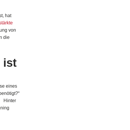
t, hat
tärkte
lung von
n die
ist
sse eines
 benötigt?“
.
Hinter
en
ing