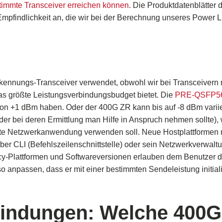
timmte Transceiver erreichen können
. Die Produktdatenblätter 
pfindlichkeit an, die wir bei der Berechnung unseres Power 
kennungs-Transceiver verwendet, obwohl wir bei Transceivern m
s größte Leistungsverbindungsbudget bietet. Die
PRE-QSFP5
on +1 dBm haben. Oder der 400G ZR kann bis auf -8 dBm variie
der bei deren Ermittlung man Hilfe in Anspruch nehmen sollte)
mmte Netzwerkanwendung verwenden soll. Neue Hostplattformen 
ber CLI (Befehlszeilenschnittstelle) oder sein Netzwerkverwal
acy-Plattformen und Softwareversionen erlauben dem Benutzer d
o anpassen, dass er mit einer bestimmten Sendeleistung initialis
bindungen
: Welche
400G