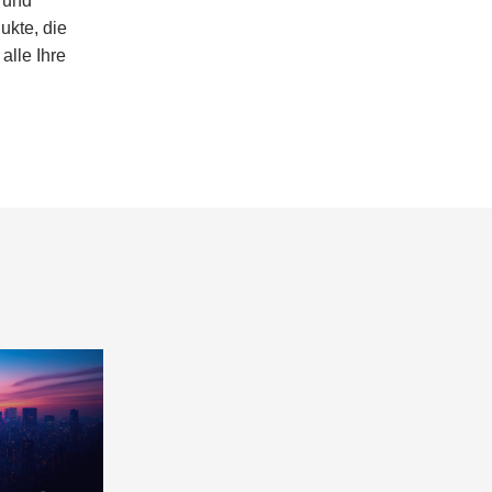
s und
ukte, die
lle Ihre