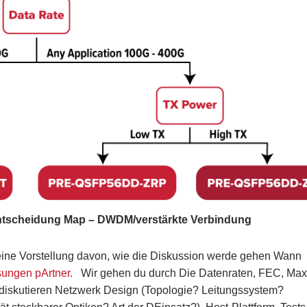
tscheidung
M
ap – DWDM/verstärkte Verbindung
ine Vorstellung davon, wie
die Diskussion
werde gehen
Wann
sungen p
Artner.
Wir gehen
du durch
Die
Datenraten
, FEC, Max
diskutieren
Netzwerk
Design (Topologie? Leitungssystem?