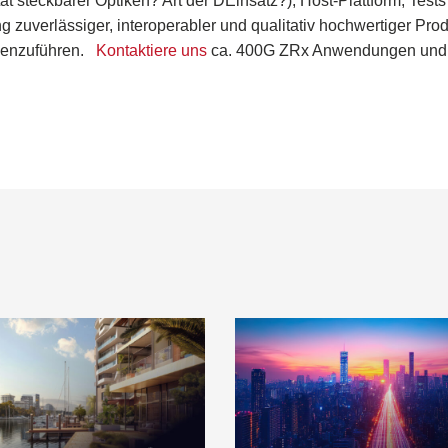
ät steckbarer Optiken? Art der
D
Einsatz?
)
, Host-Plattform, Test
g zuverlässiger, interoperabler und qualitativ hochwertiger Prod
menzuführen
.
Kontaktiere uns
ca. 400G
ZRx
Anwendungen und a