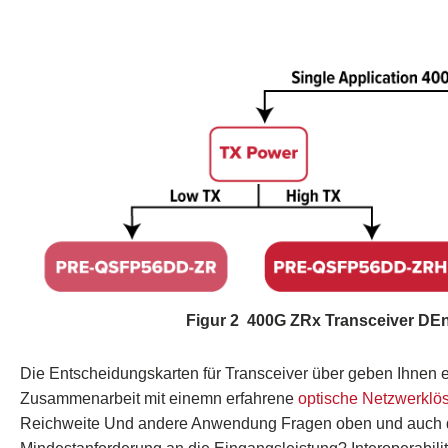
Figur
2 400
G
ZRx
Transceiver
D
En
Die
Entscheidungskarten für Transceiver
über
geben Ihnen e
Zusammenarbeit mit einem
n erfahrene
optische Netzwerklö
Reichweite
Und
andere
Anwendung
Fragen oben
und auch