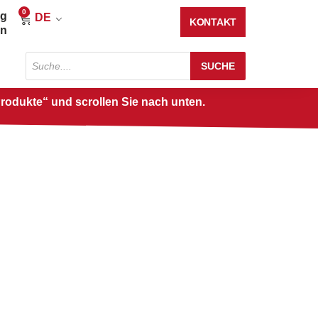
0
ng
Warenkorb
DE
KONTAKT
en
Produktsuche
SUCHE
Produkte“ und scrollen Sie nach unten.