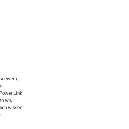
sceivern,
x-
 Power Link
n wir,
ich wissen,
h