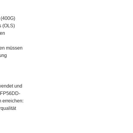
 (400G)
s (OLS)
hen
gen müssen
rung
endet und
QSFP56DD-
 erreichen:
qualität