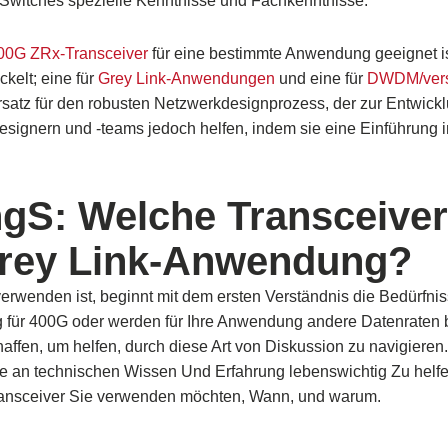
Switches spezielle Kenntnisse und Fachkenntnisse.
00G ZRx-Transceiver
für eine bestimmte Anwendung geeignet is
kelt; eine für
Grey Link-Anwendungen
und eine für
DWDM/vers
rsatz für den robusten Netzwerkdesignprozess, der zur Entwick
esignern und -teams jedoch helfen, indem sie eine Einführung i
ng
S
:
Welche
Transceiver
rey Link-Anwendung
?
erwenden ist, beginnt mit dem ersten Verständnis
die Bedürfni
g für 400G oder werden für Ihre Anwendung andere Datenraten
haffen, um
helfen, durch diese Art von Diskussion zu navigieren
e an technischen
Wissen
Und
Erfahrung
lebenswichtig
Zu
helf
Transceiver Sie verwenden möchten
, Wann,
und warum.