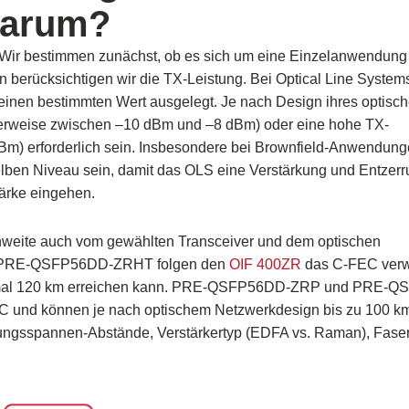
arum?
 Wir bestimmen zunächst, ob es sich um eine Einzelanwendung
 berücksichtigen wir die TX-Leistung. Bei Optical Line System
inen bestimmten Wert ausgelegt. Je nach Design ihres optisc
lerweise zwischen –10 dBm und –8 dBm) oder eine hohe TX-
Bm) erforderlich sein. Insbesondere bei Brownfield-Anwendun
elben Niveau sein, damit das OLS eine Verstärkung und Entzer
tärke eingehen.
weite auch vom gewählten Transceiver und dem optischen
d PRE-QSFP56DD-ZRHT folgen den
OIF 400ZR
das C-FEC verw
ximal 120 km erreichen kann. PRE-QSFP56DD-ZRP und PRE-
und können je nach optischem Netzwerkdesign bis zu 100 km
ngsspannen-Abstände, Verstärkertyp (EDFA vs. Raman), Faser