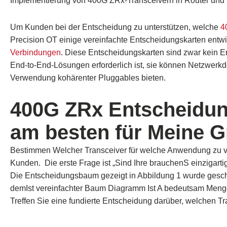
Implementierung von 400G ZRx-Transceivern in Router und 
Um Kunden bei der Entscheidung zu unterstützen, welche
4
Precision OT einige vereinfachte Entscheidungskarten entwic
Verbindungen
. Diese Entscheidungskarten sind zwar kein E
End-to-End-Lösungen erforderlich ist, sie können Netzwerkd
Verwendung kohärenter Pluggables bieten.
400G
ZRx
Entscheidu
am besten
für Meine
G
Bestimmen
Welcher Transceiver für welche Anwendung zu v
Kunden
.
Die erste Frage ist
„Sind Ihre
brauchen
S
einzigarti
Die
Entscheidungsbaum
gezeigt
in Abbildung 1
wurde gesc
dem
Ist
vereinfachter Baum
Diagramm
Ist
A
bedeutsam
Meng
Treffen Sie eine fundierte Entscheidung darüber, welchen 