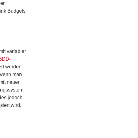
der
Link Budgets
it variabler
6DD-
rt werden.
, wenn man
mit neuer
tungssystem
ies jedoch
iert wird,