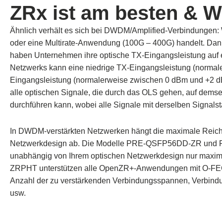
ZRx
ist am besten
& W
Ähnlich verhält es sich bei DWDM/Amplified-Verbindungen:
oder eine Multirate-Anwendung (100G – 400G) handelt. Dann
haben Unternehmen ihre optische TX-Eingangsleistung auf e
Netzwerks kann eine niedrige TX-Eingangsleistung (norma
Eingangsleistung (normalerweise zwischen 0 dBm und +2 d
alle optischen Signale, die durch das OLS gehen, auf dems
durchführen kann, wobei alle Signale mit derselben Signals
In DWDM-verstärkten Netzwerken hängt die maximale Reich
Netzwerkdesign ab. Die Modelle PRE-QSFP56DD-ZR un
unabhängig von Ihrem optischen Netzwerkdesign nur ma
ZRPHT unterstützen alle OpenZR+-Anwendungen mit O-FEC 
Anzahl der zu verstärkenden Verbindungsspannen, Verbindu
usw.